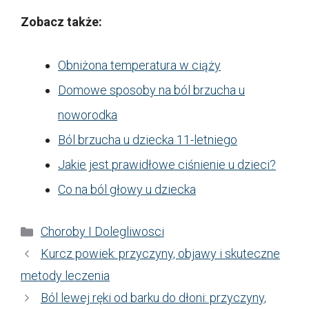
Zobacz także:
Obniżona temperatura w ciąży
Domowe sposoby na ból brzucha u
noworodka
Ból brzucha u dziecka 11-letniego
Jakie jest prawidłowe ciśnienie u dzieci?
Co na ból głowy u dziecka
Kategorie
Choroby I Dolegliwosci
Kurcz powiek: przyczyny, objawy i skuteczne
metody leczenia
Ból lewej ręki od barku do dłoni: przyczyny,