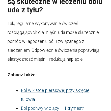
są skuteczne w leczeniu bólu
uda z tyłu?
Tak, regularne wykonywanie ćwiczeń
rozciągających dla mięśni uda może skutecznie
pomóc w łagodzeniu bólu związanego z
siedzeniem. Odpowiednie ćwiczenia poprawiają
elastyczność mięśni i redukują napięcie.
Zobacz także:
Ból w klatce piersiowej przy skręcie
tułowia
Ból pochwy w ciąży – 1 trymestr