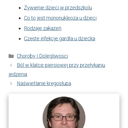
Żywienie dzieci w przedszkolu
Co to jest mononukleoza u dzieci
Rodzaje zakażeń
Częste infekcje gardła u dziecka
Kategorie
Choroby I Dolegliwosci
Ból w klatce piersiowej przy przełykaniu
jedzenia
Naświetlanie kręgosłupa