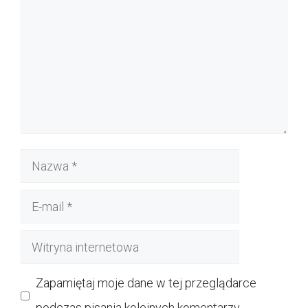
Nazwa
E-
mail
Witryna
internetowa
Zapamiętaj moje dane w tej przeglądarce
podczas pisania kolejnych komentarzy.