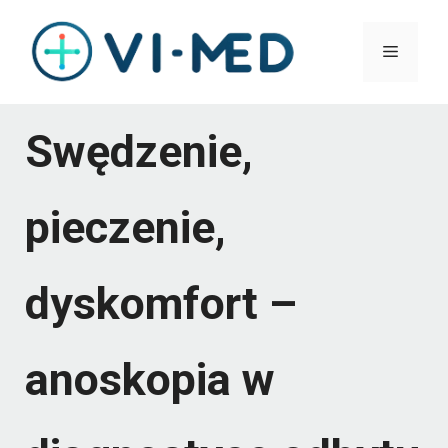
Przejdź
Menu
do
treści
Swędzenie,
pieczenie,
dyskomfort –
anoskopia w