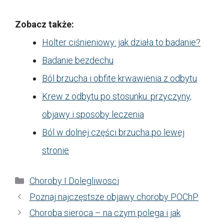
Zobacz także:
Holter ciśnieniowy: jak działa to badanie?
Badanie bezdechu
Ból brzucha i obfite krwawienia z odbytu
Krew z odbytu po stosunku: przyczyny,
objawy i sposoby leczenia
Ból w dolnej części brzucha po lewej
stronie
Kategorie
Choroby I Dolegliwosci
Poznaj najczęstsze objawy choroby POChP
Choroba sieroca – na czym polega i jak