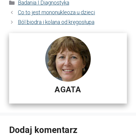
Kategorie
Badania I Diagnostyka
Co to jest mononukleoza u dzieci
Ból biodra i kolana od kręgosłupa
AGATA
Dodaj komentarz