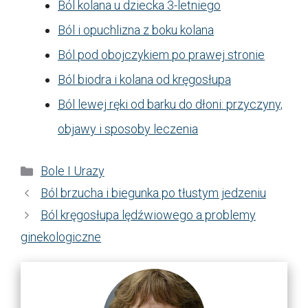
Ból kolana u dziecka 3-letniego
Ból i opuchlizna z boku kolana
Ból pod obojczykiem po prawej stronie
Ból biodra i kolana od kręgosłupa
Ból lewej ręki od barku do dłoni: przyczyny,
objawy i sposoby leczenia
Kategorie
Bole I Urazy
Ból brzucha i biegunka po tłustym jedzeniu
Ból kręgosłupa lędźwiowego a problemy
ginekologiczne