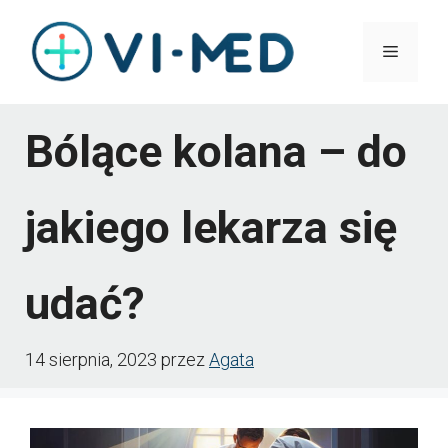
Przejdź
Menu
do
treści
Bólące kolana – do
jakiego lekarza się
udać?
14 sierpnia, 2023
przez
Agata