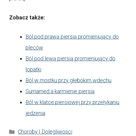
Zobacz także:
Ból pod prawą piersią promieniujący do
pleców
Ból pod lewą piersią promieniujący do
łopatki
Ból w mostku przy głębokim wdechu
Sumamed a karmienie piersią
Ból w klatce piersiowej przy przełykaniu
jedzenia
Kategorie
Choroby I Dolegliwosci