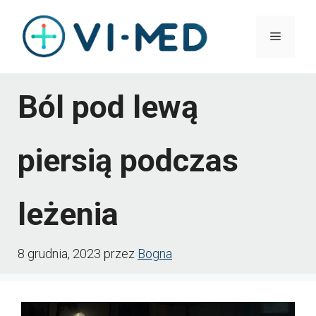
Przejdź
Menu
do
treści
Ból pod lewą
piersią podczas
leżenia
8 grudnia, 2023
przez
Bogna