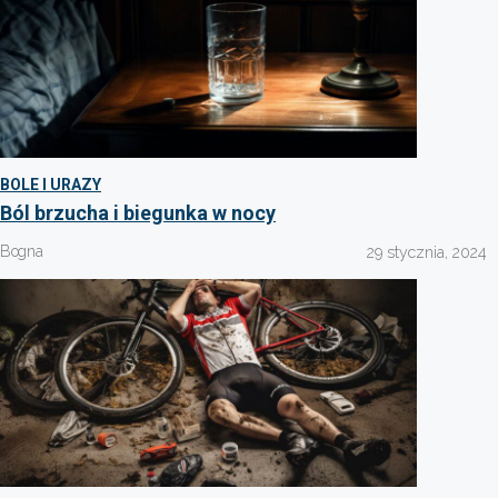
BOLE I URAZY
Ból brzucha i biegunka w nocy
Bogna
29 stycznia, 2024