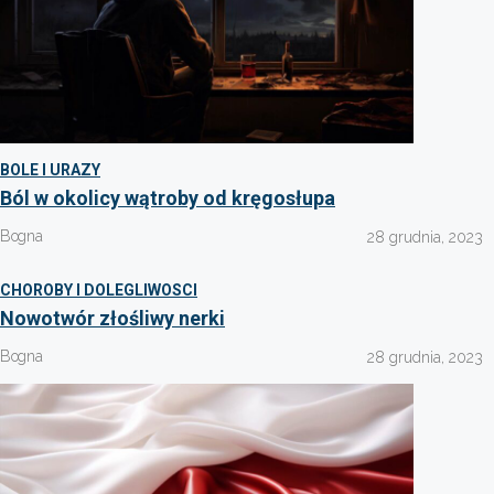
BOLE I URAZY
Ból w okolicy wątroby od kręgosłupa
Bogna
28 grudnia, 2023
CHOROBY I DOLEGLIWOSCI
Nowotwór złośliwy nerki
Bogna
28 grudnia, 2023