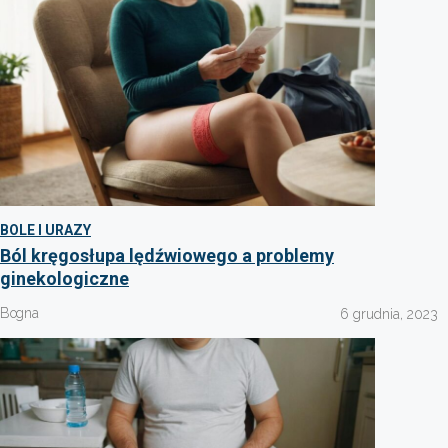
BOLE I URAZY
Ból kręgosłupa lędźwiowego a problemy
ginekologiczne
Bogna
6 grudnia, 2023