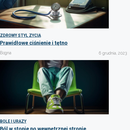
ZDROWY STYL ZYCIA
Prawidłowe ciśnienie i tętno
Bogna
6 grudnia, 2023
BOLE I URAZY
Ból w stopie po wewnętrznej stronie