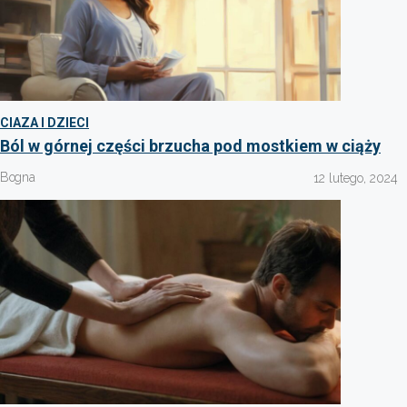
CIAZA I DZIECI
Ból w górnej części brzucha pod mostkiem w ciąży
Bogna
12 lutego, 2024