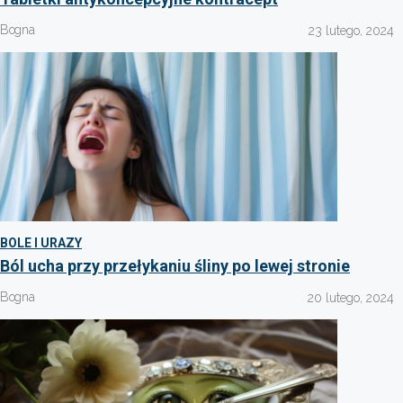
Bogna
23 lutego, 2024
BOLE I URAZY
Ból ucha przy przełykaniu śliny po lewej stronie
Bogna
20 lutego, 2024