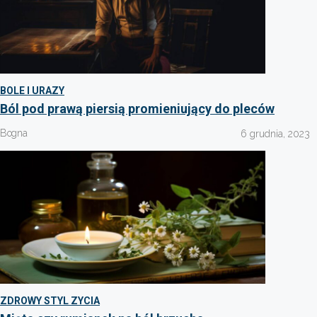
BOLE I URAZY
Ból pod prawą piersią promieniujący do pleców
Bogna
6 grudnia, 2023
ZDROWY STYL ZYCIA