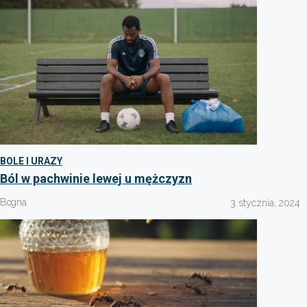
BOLE I URAZY
Ból w pachwinie lewej u mężczyzn
Bogna
3 stycznia, 2024