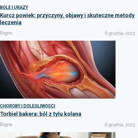
BOLE I URAZY
Kurcz powiek: przyczyny, objawy i skuteczne metody
leczenia
Bogna
6 grudnia, 2023
CHOROBY I DOLEGLIWOSCI
Torbiel bakera: ból z tyłu kolana
Bogna
6 grudnia, 2023