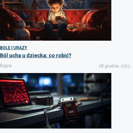
BOLE I URAZY
Ból ucha u dziecka: co robić?
Bogna
28 grudnia, 2023