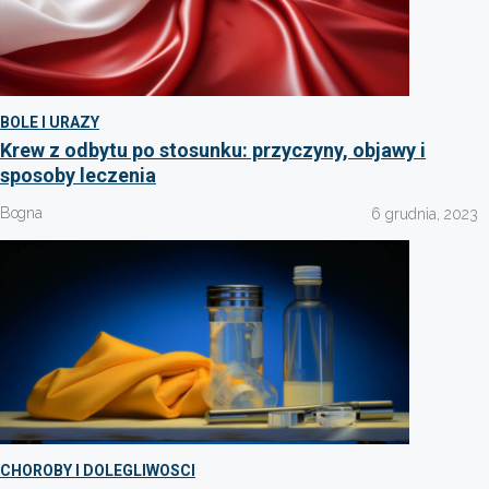
BOLE I URAZY
Krew z odbytu po stosunku: przyczyny, objawy i
sposoby leczenia
Bogna
6 grudnia, 2023
CHOROBY I DOLEGLIWOSCI