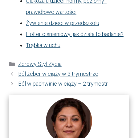
Glukoza u dzieci: normy, poziomy i
prawidłowe wartości
Żywienie dzieci w przedszkolu
Holter ciśnieniowy: jak działa to badanie?
Trąbka w uchu
Kategorie
Zdrowy Styl Zycia
Ból żeber w ciąży w 3 trymestrze
Ból w pachwinie w ciąży – 2 trymestr